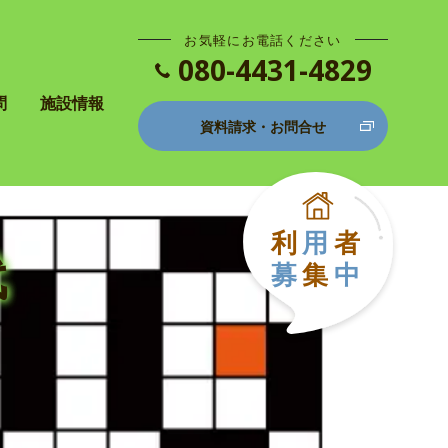
お気軽にお電話ください
080-4431-4829
問
施設情報
資料請求・お問合せ
利
用
者
代
募
集
中