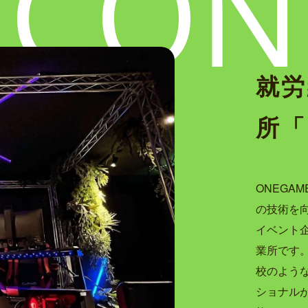
CON
就労
所「
ONEGA
の技術を
イベント
業所です。
校のよう
ショナル