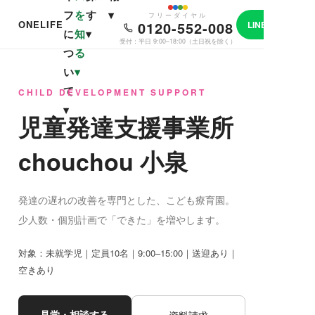
見
フ
を
す
▾
フリーダイヤル
ONELIFE
0120-552-008
LINE相談
学
に
知
▾
相
受付：平日 9:00–18:00（土日祝を除く）
つ
る
い
▾
て
CHILD DEVELOPMENT SUPPORT
▾
児童発達支援事業所
chouchou 小泉
発達の遅れの改善を専門とした、こども療育園。
少人数・個別計画で「できた」を増やします。
対象：未就学児
｜
定員10名
｜
9:00–15:00
｜
送迎あり
｜
空きあり
見学・相談する