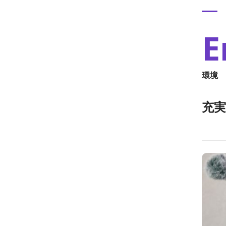
E
環境
充