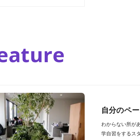
eature
自分のペー
わからない所が
学自習をするス