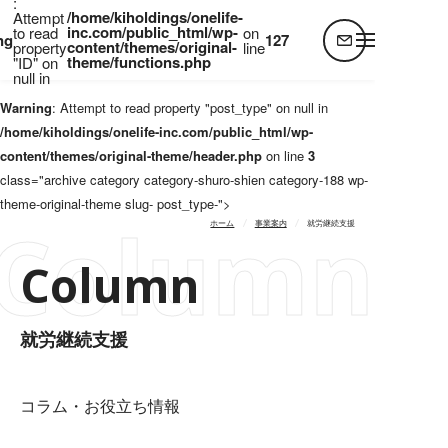
:
Warning
: Attempt to read property "post_name" on null in
/home/kiholdings/onelife-
Attempt
inc.com/public_html/wp-
to read
on
/home/kiholdings/onelife-inc.com/public_html/wp-
ng
127
content/themes/original-
property
line
content/themes/original-theme/header.php
on line
3
theme/functions.php
"ID" on
null in
Warning
: Attempt to read property "post_type" on null in
/home/kiholdings/onelife-inc.com/public_html/wp-
content/themes/original-theme/header.php
on line
3
class="archive category category-shuro-shien category-188 wp-
theme-original-theme slug- post_type-">
Column
ホーム
事業案内
就労継続支援
Column
就労継続支援
コラム・お役立ち情報