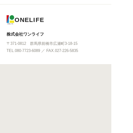
ONELIFE
株式会社ワンライフ
〒371-0812 群馬県前橋市広瀬町3-18-15
TEL.080-7723-6089 ／ FAX.027-226-5835
事業案内
会社情報
児童発達支援事業所
会社概要
chouchou
施設紹介
放課後等デイサービス
コンサルティング
chouchou
採用情報
ONEGAME
FC募集
ONEPET
ONEFRAME
ONECODE