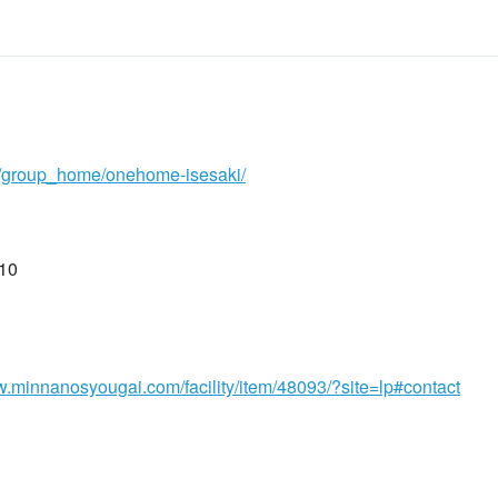
om/group_home/onehome-isesaki/
10
w.minnanosyougai.com/facility/item/48093/?site=lp#contact