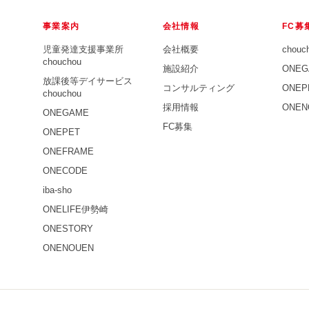
事業案内
会社情報
FC募
児童発達支援事業所
会社概要
chouc
chouchou
施設紹介
ONEG
放課後等デイサービス
コンサルティング
ONEP
chouchou
採用情報
ONEN
ONEGAME
FC募集
ONEPET
ONEFRAME
ONECODE
iba-sho
ONELIFE伊勢崎
ONESTORY
ONENOUEN