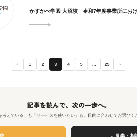
学園
かすかべ学園 大沼校 令和7年度事業所にお
イ
‹
1
2
3
4
5
…
25
›
記事を読んで、次の一歩へ。
を考えている」も「サービスを使いたい」も。目的に合わせてお選びく
求
見学・相