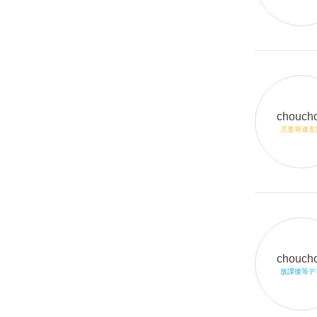
chouch
児童発達支
chouch
放課後等デ