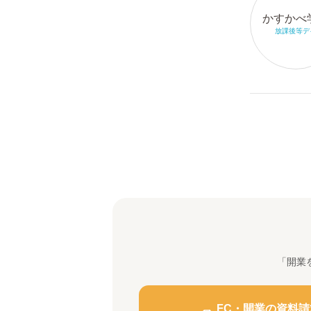
かすかべ
放課後等デ
「開業
FC・開業の資料請