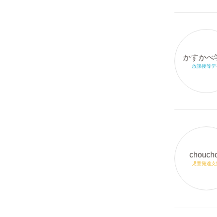
かすかべ
放課後等デ
chouch
児童発達支