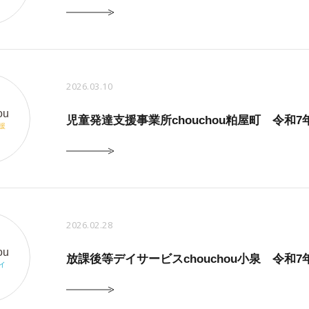
2026.03.10
ou
児童発達支援事業所chouchou粕屋町 令
援
2026.02.28
ou
放課後等デイサービスchouchou小泉 令
イ