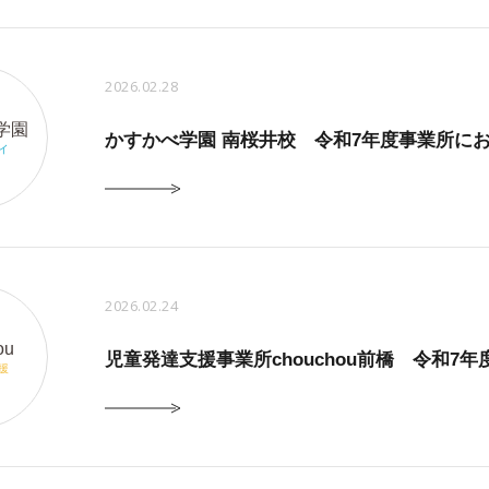
2026.02.28
学園
かすかべ学園 南桜井校 令和7年度事業所に
イ
2026.02.24
ou
児童発達支援事業所chouchou前橋 令和
援