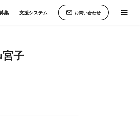
ム
ニュース
【自己評価表】児童発達支援事業所chouchou宮子
C募集
支援システム
お問い合わせ
u宮子