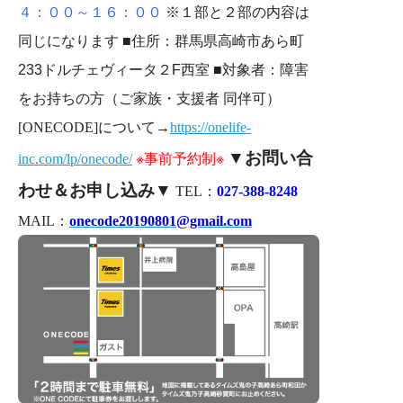
４：００～１６：００
※１部と２部の内容は
同じになります
■住所：群馬県高崎市あら町
233ドルチェヴィータ２F西室
■対象者：障害
をお持ちの方（ご家族・支援者 同伴可）
[ONECODE]について→
https://onelife-
▼お問い合
※事前予約制※
inc.com/lp/onecode/
わせ＆お申し込み▼
TEL：
027-388-8248
MAIL：
onecode20190801@gmail.com