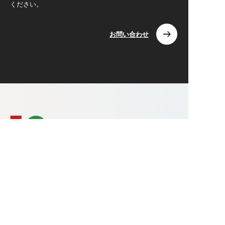
ください。
お問い合わせ
株式会社ワンライフ
〒371-0812 群馬県前橋市広瀬町3-18-15
TEL.080-7723-6089 / FAX.027-226-5835