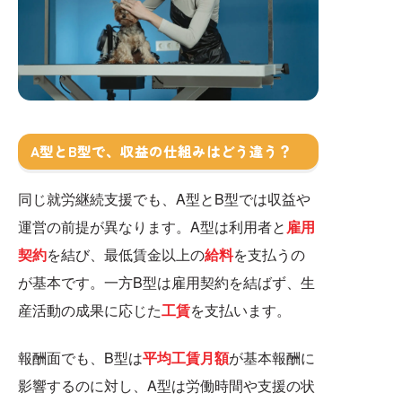
A型とB型で、収益の仕組みはどう違う？
同じ就労継続支援でも、A型とB型では収益や
運営の前提が異なります。A型は利用者と
雇用
契約
を結び、最低賃金以上の
給料
を支払うの
が基本です。一方B型は雇用契約を結ばず、生
産活動の成果に応じた
工賃
を支払います。
報酬面でも、B型は
平均工賃月額
が基本報酬に
影響するのに対し、A型は労働時間や支援の状